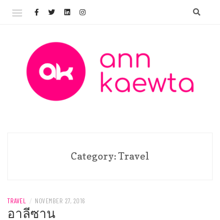
Skip
to
content
Welcome to AnnKaewta.com!
ANN KAEWTA
Category:
Travel
TRAVEL
/
NOVEMBER 27, 2016
อาลีซาน