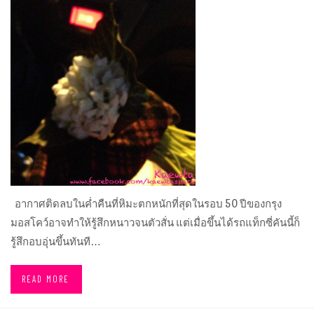
อากาศติดลบในค่ำคืนที่หิมะตกหนักที่สุดในรอบ 50 ปีของกรุง
มอสโคว์อาจทำให้รู้สึกหนาวจนตัวสั่น แต่เมื่อขึ้นได้รถแท็กซี่คันนี้ก็
รู้สึกอบอุ่นขึ้นทันที…
READ MORE