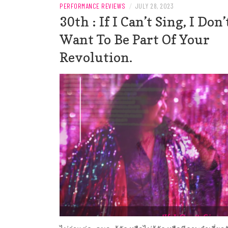
PERFORMANCE REVIEWS
/
JULY 28, 2023
30th : If I Can’t Sing, I Don’
Want To Be Part Of Your
Revolution.