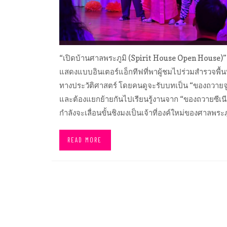
“เปิดบ้านศาลพระภูมิ (Spirit House Open House)”
แสดงแบบอินเตอร์แอ็กทีฟที่พาผู้ชมไปร่วมสำรวจพื้นท
ทางประวัติศาสตร์ โดยคนดูจะรับบทเป็น “ของถวายจูเ
และต้องแยกย้ายกันไปเรียนรู้งานจาก “ของถวายซีเนียร
กำลังจะเลื่อนขั้นชิงมงเป็นเจ้าที่องค์ใหม่ของศาลพระภู
READ MORE