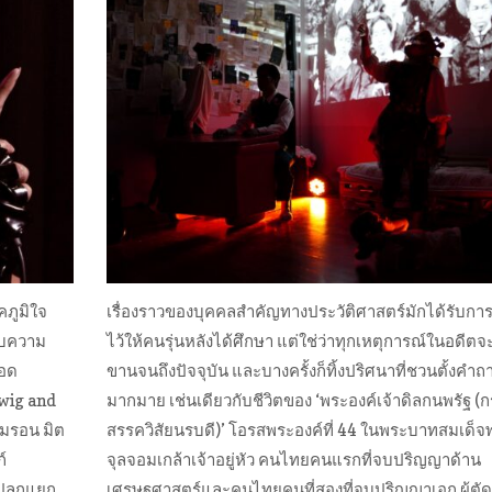
คภูมิใจ
เรื่องราวของบุคคลสำคัญทางประวัติศาสตร์มักได้รับการ
กับความ
ไว้ให้คนรุ่นหลังได้ศึกษา แต่ใช่ว่าทุกเหตุการณ์ในอดีตจะ
ทอด
ขานจนถึงปัจจุบัน และบางครั้งก็ทิ้งปริศนาที่ชวนตั้งคำถ
dwig and
มากมาย เช่นเดียวกับชีวิตของ ‘พระองค์เจ้าดิลกนพรัฐ (ก
มรอน มิต
สรรควิสัยนรบดี)’ โอรสพระองค์ที่ 44 ในพระบาทสมเด็จ
์
จุลจอมเกล้าเจ้าอยู่หัว คนไทยคนแรกที่จบปริญญาด้าน
ึกแปลกแยก
เศรษฐศาสตร์และคนไทยคนที่สองที่จบปริญญาเอก ผู้ตัด