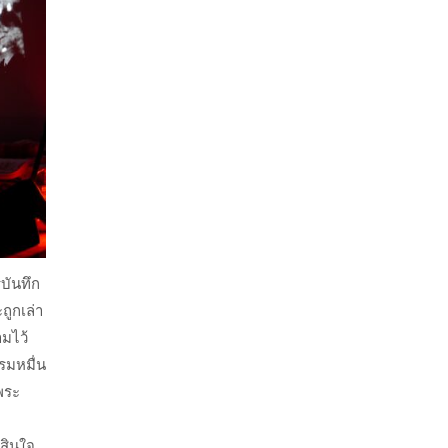
บันทึก
ถูกเล่า
ามไว้
รมหมื่น
พระ
สินใจ