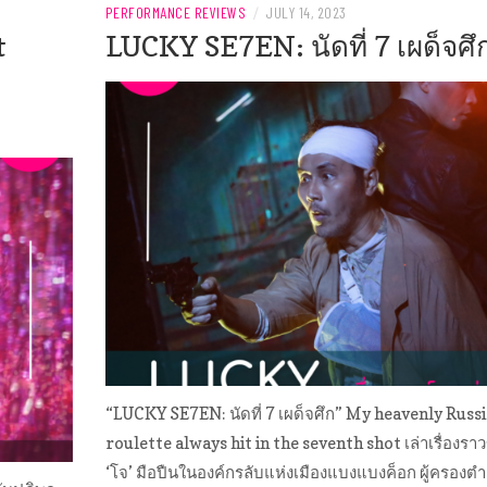
PERFORMANCE REVIEWS
/
JULY 14, 2023
t
LUCKY SE7EN: นัดที่ 7 เผด็จศึ
“LUCKY SE7EN: นัดที่ 7 เผด็จศึก” My heavenly Russ
roulette always hit in the seventh shot เล่าเรื่องรา
‘โจ’ มือปืนในองค์กรลับแห่งเมือง​แบงแบงค็อก ผู้ครองต