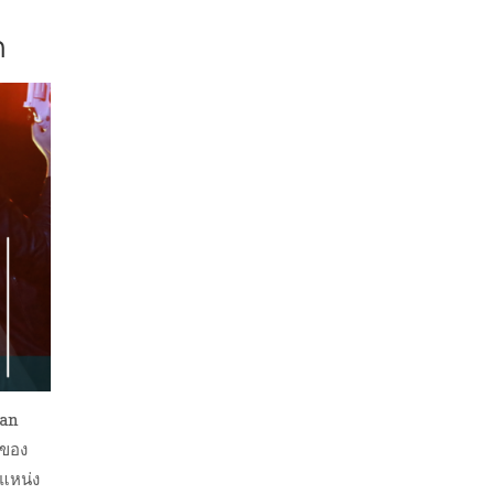
ก
ian
วของ
ำแหน่ง