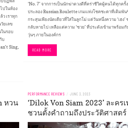
วกับปฏิพล
‘No. 7’ จากการเป็นนักฆ่าดวงดีที่คร่าชีวิตผู้คนได้ทุกครั้
้าไปในห้อง
ประลอง Russian Roulette เกมแห่งโชคชะตาที่เดิมพันช
้ว เราทุก
กระสุนเพียงนัดเดียวที่ใส่ในลูกโม่ แต่วันหนึ่งความ ‘เฮง’
นวัยเลข
กลับหายไป เหลือแต่ความ ‘ซวย’ ที่ประดังเข้ามาพร้อมกับ
้นในรอบ
วุ่นๆ ภายในองค์กร
กับ
an’t Sing,
READ MORE
PERFORMANCE REVIEWS
/
JUNE 3, 2023
h หวน
‘Dilok Von Siam 2023’ ละครเ
ชวนตั้งคำถามถึงประวัติศาสตร์