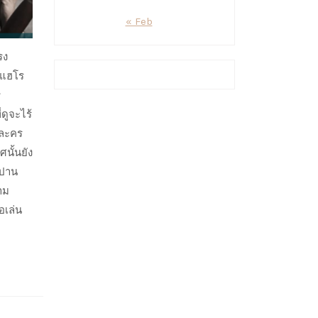
« Feb
รง
 แฮโร
r
ดูจะไร้
วละคร
นั้นยัง
งปาน
าม
อเล่น