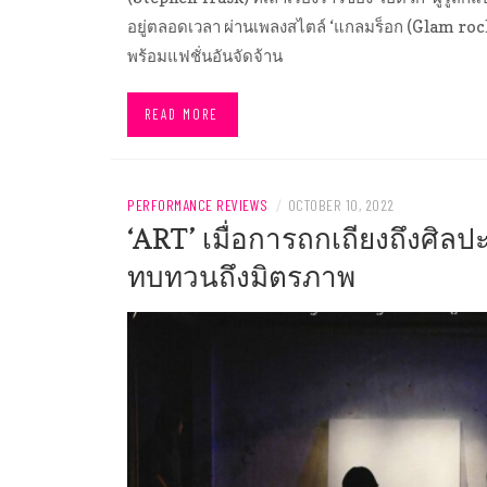
อยู่ตลอดเวลา ผ่านเพลงสไตล์ ‘แกลมร็อก (Glam rock)
พร้อมแฟชั่นอันจัดจ้าน
READ MORE
PERFORMANCE REVIEWS
/
OCTOBER 10, 2022
‘ART’ เมื่อการถกเถียงถึงศิลป
ทบทวนถึงมิตรภาพ