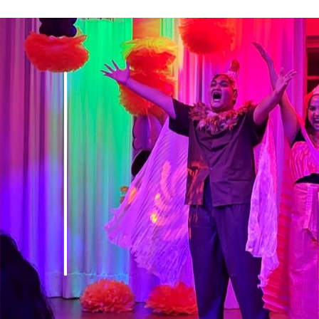
Welcome to AnnKaewta.com!
ANN KAEWTA