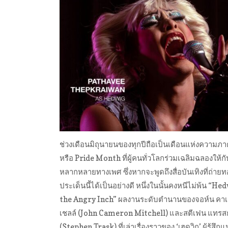
ช่วงเดือนมิถุนายนของทุกปีถือเป็นเดือนแห่งความภา
หรือ Pride Month ที่ผู้คนทั่วโลกร่วมเฉลิมฉลองให้
หลากหลายทางเพศ ซึ่งหากจะพูดถึงสื่อบันเทิงที่ถ่าย
ประเด็นนี้ได้เป็นอย่างดี หนึ่งในนั้นคงหนีไม่พ้น “He
the Angry Inch” ผลงานระดับตำนานของจอห์น คาเ
เชลล์ (John Cameron Mitchell) และสตีเฟน แทรสก
(Stephen Trask) ที่เล่าเรื่องราวของ ‘เฮดวิก’ ผู้รู้ส