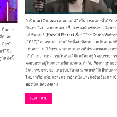
“ครัวคุณโจ๊กคุณดาวคุณกอล์ฟ” เป็นการแสดงที่ได้รับแ
บันดาลใจมาจากบทละครชื่อดังของนักเขียนชาวอังกฤษ
 เป็นการ
ลด์ พินเตอร์ (Harold Pinter) เรื่อง “The Dumb Waite
ี่สำคัญ
(1957)” ละครแนวแอบเสิร์ดซึ่งสะท้อนความเป็นมนุษย์ที่
นียร์”
แก่นสารและไร้สาระผ่านบทสนทนาที่น่าฉงนของสองตั
์” ซึ่ง
“กัส” และ “เบน” ภายในห้องใต้ดินอันอุดอู้ โดยบรรยากาศ
มิแห่งนี้
คงอบอวลอยู่ในผลงานเขียนบทและกำกับเรื่องล่าสุดขอ
รัตน กริชชาญชัย แต่ปรับบริบทและรสชาติให้เข้ากับคว
ไทยๆ พร้อมเพิ่มตัวละครมาอีกหนึ่ง และตั้งชื่อเรื่องตามชื่
ของนักแสดงทั้งสาม
READ MORE