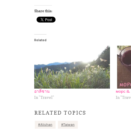
Share this:
Related
อาลีซาน
морс & 
In "Travel"
In "Trav
RELATED TOPICS
Alishan
Taiwan