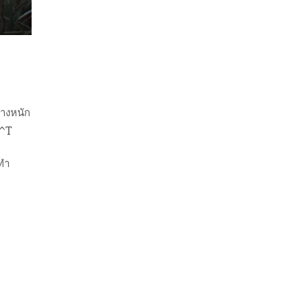
างหนั
ก
T^T
ทำ