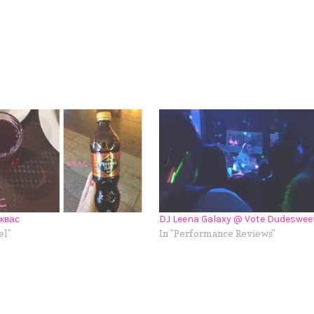
квас
DJ Leena Galaxy @ Vote Dudeswee
el"
In "Performance Reviews"