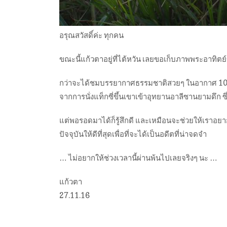
อรุณสวัสดิ์ค่ะ ทุกคน
ขณะนี้แก้วตาอยู่ที่ไต้หวัน
เลยขอเก็บภาพพระอาทิตย์ข
กว่าจะได้ชมบรรยากาศธรรมชาติสวยๆ ในอากาศ 10 
จากการนั่งแท็กซี่ขึ้นเขาเ
ข้าอุทยานอาลีซานยามดึก ซ
แต่พอรอดมาได้ก็รู้สึกดี และเหมือนจะช่วยให้เราอยากช
ปัจจุบันให้ดีที่สุดเ
พื่อที่จะได้เป็นอดีตที่น่า
จดจำ
… ไม่อยากให้ช่วงเวลานี้ผ่านพ้นไปเลยจริงๆ นะ …
แก้วตา
27.11.16