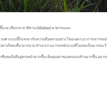
ึ้น
ณ เทือกเขาอาลีซาน (Alishan) มาฝากนะคะ
องศาแบบนี้ก็แลกมากับความมึ
นหลายอย่าง โดยเฉพาะอาการเมารถอย่
ึ่งทางก็คดเคี้ยวมากมาย ทำเอาเราเมารถหนักแบบที่ไม่
เคยเป็นมาก่อน 
ื่นชมสิ่งที่อยู่ตรงหน้ามาก
ขึ้น เห็นคุณค่าของคนรอบข้างมากขึ้น อยาก