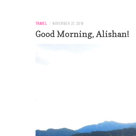
Welcome to AnnKaewta.com!
ANN KAEWTA
TRAVEL
/
NOVEMBER 27, 2016
Good Morning, Alishan!