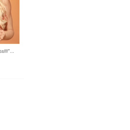
ดอย!!!”…