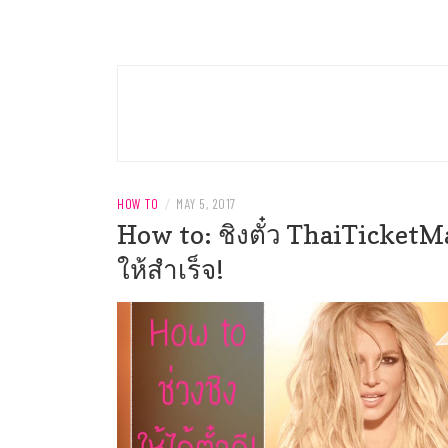
Welcome to AnnKaewta.com!
ANN KAEWTA
HOW TO
/
MAY 5, 2017
How to: ชิงตั๋ว ThaiTicketM
ให้สำเร็จ!