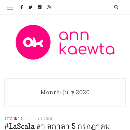
Skip
to
content
Welcome to AnnKaewta.com!
ANN KAEWTA
Month:
July 2020
ARTS AND ALL
/
JULY 5, 2020
#LaScala ลา สกาลา 5 กรกฎาคม