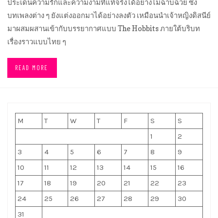
ประเด็นความรักและความงามที่แท้จริงได้อย่างไม่ฉาบฉวย ซึ่ง
บทเพลงต่าง ๆ ยังแต่งออกมาได้อย่างลงตัว เหมือนนำเจ้าหญิงดิสนีย์
มาผสมผสานเข้ากับบรรยากาศแบบ The Hobbits ภายใต้บริบท
เรื่องราวแบบไทย ๆ
READ MORE
M
T
W
T
F
S
S
1
2
3
4
5
6
7
8
9
10
11
12
13
14
15
16
17
18
19
20
21
22
23
24
25
26
27
28
29
30
31