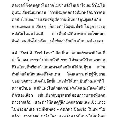
คัลเจอร์ ซึ่งคนดูทั่วไปอาจไม่ขำหรือไม่เข้าใจเลยถ้าไม่ได้
ดูหนังเรื่องนั้นมาก่อน การยิงมุกตลกรัวที่มาพร้อมการตัด
ต่อฉับไวและการแสดงที่ดูมีความเป็นการ์ตูนสูงสลับกับ
การแสดงแบบเรียลๆ ก็อาจทำให้ผู้ชมตั้งรับไม่ถูกว่าจะดู
หนังในโหมดไหนดี การที่หนังมีทีท่าคล้ายจะโฆษณา
สินค้าจนเกินไป หรือการตั้งข้อสงสัยเกี่ยวกับบางตัวละคร
แต่ “Fast & Feel Love” ถือเป็นภาพยนตร์รสชาติใหม่ที่
น่าลิ้มลอง เพราะไม่บ่อยนักที่เราจะได้ชมหนังไทยจากสตู
ดิโอใหญ่ที่พร้อมนำเสนอทางเลือกใหม่ให้กับผู้ชม เสริม
ทัพด้วยทีมนักแสดงที่โดดเด่น โดยเฉพาะณัฏฐ์ที่ขยาย
ขอบเขตการแสดงไปอีกขั้นและทำให้เกาเป็นตัวละครที่มี
ความบ้าบอ แต่ก็แฝงไปด้วยความจริงใจและมั่นคงในสิ่ง
ที่ตัวเองเลือก เช่นเดียวกับอุรัสยาที่มอบการแสดงที่แตก
ต่างจากเดิม และทำให้คนดูรู้สึกแตกสลายและแข็งแกร่ง
ไปพร้อมกับเจ รวมถึงเพลง – คีตภัทร ป้องเรือ ในบท “ไผ่
หลิว” สาวน้อยผู้เข้าใจโลกและพร้อมลุกขึ้นมาโค่นผู้ใหญ่