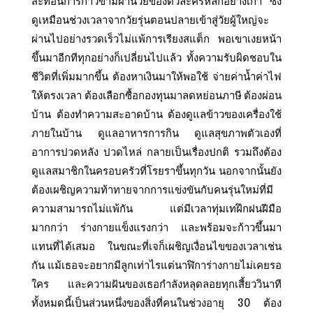
สะท้อนการก้าวข้ามผ่านวัยของตัวละครหลักอย่างเกา ซึ่ง
ดูเหมือนช่วงเวลาจากวัยรุ่นตอนปลายเข้าสู่วัยผู้ใหญ่จะ
ผ่านไปอย่างรวดเร็วไม่แพ้การเรียงสแต็ก พอเขาเงยหน้า
ขึ้นมาอีกทีทุกอย่างก็เปลี่ยนไปแล้ว ทั้งความรับผิดชอบใน
ชีวิตที่เพิ่มมากขึ้น ต้องหาเงินมาให้พอใช้ จ่ายค่าน้ำค่าไฟ
ให้ตรงเวลา ต้องเลือกซื้อกองทุนมาลดหย่อนภาษี ต้องผ่อน
บ้าน ต้องทำความสะอาดบ้าน ต้องดูแลข้าวของเครื่องใช้
ภายในบ้าน ดูแลอาหารการกิน ดูแลสุขภาพตัวเองที่
อาการปวดหลัง ปวดไหล่ กลายเป็นเรื่องปกติ รวมถึงต้อง
ดูแลสมาชิกในครอบครัวที่โรยราขึ้นทุกวัน นอกจากนั้นยัง
ต้องเผชิญความท้าทายจากการแข่งขันกับคนรุ่นใหม่ที่มี
ความสามารถไม่แพ้กัน แต่มีเวลาทุ่มเทฝึกฝนฝีมือ
มากกว่า ร่างกายแข็งแรงกว่า และพร้อมจะก้าวขึ้นมา
แทนที่ได้เสมอ ในขณะที่เจก็เผชิญเงื่อนไขของเวลาเช่น
กัน แม้เธอจะอยากมีลูกเท่าไรแต่นาฬิการ่างกายไม่เคยรอ
ใคร และความฝันของเธอกำลังหลุดลอยทุกเสี้ยววินาที
ทั้งหมดนี้เป็นส่วนหนึ่งของสิ่งที่คนในช่วงอายุ 30 ต้อง