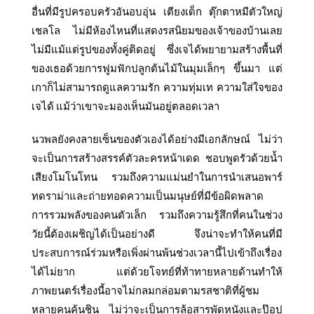
อื่นที่มีรูปครอบครัวอันอบอุ่น เตียงเด็ก ตุ๊กตาหมีตัวใหญ่
เชลโล ไม่มีห้องไหนที่แสดงรสนิยมของเจ้าของบ้านเลย
ไม่มีแม้แต่รูปของทั้งคู่ติดอยู่ ซึ่งเจได้พยายามสร้างพื้นที่
ของเธอด้วยการฟูมฟักปลูกต้นไม้ในมุมเล็กๆ ขึ้นมา แต่
เกาก็ไม่สามารถดูแลความรัก ความทุ่มเท ความใส่ใจของ
เจได้ แม้ว่าเขาจะมองเห็นมันอยู่ตลอดเวลา
นวพลยังคงลายเซ็นของตัวเองได้อย่างมีเอกลักษณ์ ไม่ว่า
จะเป็นการสร้างสรรค์ตัวละครหน้าเดด ชอบพูดรัวด้วยน้ำ
เสียงโมโนโทน รวมถึงความแม่นยำในการนำเสนอพาร์
ทดราม่าและถ่ายทอดความเป็นมนุษย์ที่มีข้อผิดพลาด
การรวมพลังของคนตัวเล็ก รวมถึงความรู้สึกที่คนในช่วง
วัยนี้ต้องเผชิญได้เป็นอย่างดี จึงน่าจะทำให้คนที่มี
ประสบการณ์ร่วมหรือเพิ่งผ่านพ้นช่วงเวลานี้ไปเข้าถึงเรื่อง
ได้ไม่ยาก แต่ด้วยโจทย์ที่ท้าทายหลายด้านทำให้
ภาพยนตร์เรื่องนี้อาจไม่กลมกล่อมตามรสชาติที่ผู้ชม
หลายคนคุ้นชิน ไม่ว่าจะเป็นการล้อสารพัดหนังและป๊อป