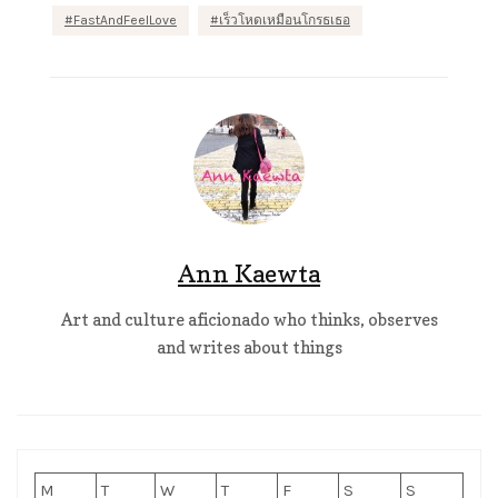
FastAndFeelLove
เร็วโหดเหมือนโกรธเธอ
Ann Kaewta
Art and culture aficionado who thinks, observes
and writes about things
M
T
W
T
F
S
S