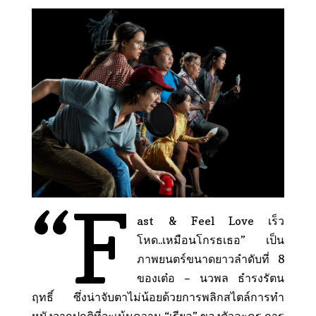
“F
ast & Feel Love เร็ว
โหด..เหมือนโกรธเธอ” เป็น
ภาพยนตร์ขนาดยาวลำดับที่ 8
ของเต๋อ – นวพล ธำรงรัตน
ฤทธิ์ ซึ่งน่าจับตาไม่น้อยด้วยการพลิกสไตล์การทำ
หนังจากปกติที่จะเน้นความ “เรียล” ของตัวละคร การ