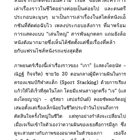
เล่าเรื่องราวในชีวิตอย่างค่อยเป็นค่อยไป และดนตรี
ประกอบละมุนๆ มาเป็นการเล่าเรื่องในสไตล์หนังแอ็
กชันที่ตัดต่อฉับไว เพลงประกอบอลังการ ที่มาพร้อม
การแสดงแบบ “เล่นใหญ่” สารพันมุกตลก แถมยังล้อ
หนังดังมากมายซึ่งเห็นได้ชัดตั้งแต่ชื่อเรื่องที่คล้า
ยกับแฟรนไชส์หนังรถแข่งสุดฮิต
ภาพยนตร์เรื่องนี้เล่าเรื่องราวของ “เกา” (แสดงโดยนัท –
ณัฏฐ์ กิจจริต) ชายวัย 30 ตอนกลางผู้มีความฝันในการ
ครองแชมป์กีฬาสแต็ก (Sport Stacking) ด้วยการเรียง
แก้วให้ได้เร็วที่สุดในโลก โดยมีแฟนสาวลูกครึ่ง “เจ” (แส
ดงโดยญาญ่า – อุรัสยา เสปอร์บันด์) คอยซัพพอร์ตอยู่
เสมอตั้งแต่เรื่องเล็กน้อยในชีวิตประจำวันไปจนถึงการ
ตัดสินใจครั้งใหญ่ในชีวิต แต่ทุกอย่างกำลังจะเปลี่ยนไป
เมื่อเจเริ่มเข้าใจตัวเองว่าความฝันของเธอคือการมีลูก ซึ่ง
ดูจะสวนทางกับภาพของอนาคตในหัวของเกา เธอจึง