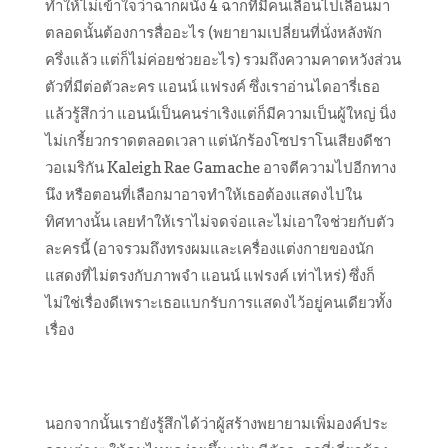
ทำให้ไม่เข้าใจว่าฉากผนัง 4 ฉากที่มีคนเลื่อนไปเลื่อนมา
ตลอดนั้นต้องการสื่ออะไร (พยายามเปลี่ยนที่นั่งหลังพัก
ครึ่งแล้ว แต่ก็ไม่ค่อยช่วยอะไร) รวมถึงความคาดหวังส่วน
ตัวที่มีต่อตัวละคร แอนน์ แฟรงค์ ซึ่งเราอ่านไดอารี่เธอ
แล้วรู้สึกว่า แอนน์เป็นคนร่าเริงแต่ก็มีค
วามเป็นผู้ใหญ่ นิ่ง
ไม่เกรี้ยวกราดตลอดเวลา แต่นักร้องโซปราโนเสียงดีชา
วอเมริกัน Kaleigh Rae Gamache อาจตีความไปอีกทาง
นึง หรือตอนที่เลือกมาอาจทำให้เ
ธอต้องแสดงไปใน
ทิศทางนั้น เลยทำให้เราไม่จดจ่อและไม่เ
อาใจช่วยกับตัว
ละครนี้ (อาจรวมถึงทรงผมและเครื่องแ
ต่งกายของนัก
แสดงที่ไม่ตรงกับภาพจำ แอนน์ แฟรงค์ เท่าไหร่) ซึ่งก็
ไม่ใช่เรื่องดีเพราะเ
ธอแบกรับการแสดงไว้อยู่คนเดียวทั้ง
เรื่อง
นอกจากนั้นเรายังรู้สึกได้ว่าผู้สร้างพยายามเพิ่มองค์ป
ระ