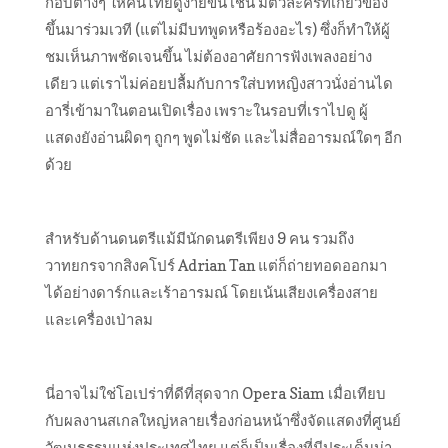
กอบต่างๆ ให้คนไทยดูง่ายขึ้น เช่น มีตัวละครที่เกี่ยวข้อง
ขึ้น
มาร่วมเวที (แต่ไม่มีบทพูดหรือร้องอะไร
) ซึ่งก็ทำให้ผู้
ชมเห็นภาพชัด
เจนขึ้น ไม่ต้องอาศัยการฟังเพลงอย่า
ง
เดียว แต่เราไม่ค่อยปลื้มกับการใส่บทหญิงสาวนั่งอ่านได
อารี่เ
ข้ามาในตอนเปิดเรื่อง เพราะในรอบที่เราไปดู ผู้
แสดงยังอ่านผิดๆ ถูกๆ พูดไม่ชัด และไม่สื่ออารมณ์ใดๆ อีก
ด้วย
สำหรับด้านดนตรีแม้มีนักดนต
รีเพียง 9 คน รวมถึง
วาทยกรจากสิงคโปร์ Adrian Tan แต่ก็ถ่ายทอดออกมา
ได้อย่างด
าร์กและเร้าอารมณ์ โดยเน้นเสียงเครื่องสาย
และเ
ครื่องเป่าลม
นี่อาจไม่ใช่โอเปร่าที่ดีที่สุดจาก Opera Siam เมื่อเทียบ
กับผลงานสเกลใหญ่
หลายเรื่องก่อนหน้าซึ่งจัดแ
สดงที่ศูนย์
วัฒนธรรมแห่งประ
เทศไทย แต่ก็เป็นเรื่องที่มีประเด็
นน่า