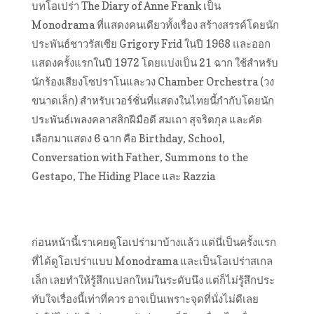
บทโอเปร่า The Diary of Anne Frank เป็น
Monodrama ที่แสดงคนเดียวทั้งเรื่อง สร้างสรรค์โดยนัก
ประพันธ์ชา
วรัสเซีย Grigory Frid ในปี 1968 และออก
แสดงครั้งแรกในปี 1972 โดยแบ่งเป็น 21 ฉาก ใช้สำหรับ
นักร้องเสียงโซปรา
โนและวง Chamber Orchestra (วง
ขนาดเล็ก) สำหรับเวอร์ชั่นที่แสดงในไท
ยนี้กำกับโดยนัก
ประพันธ์เพล
งคลาสสิกฝีมือดี สมเถา สุจริตกุล และคัด
เลือกมาแสดง 6 ฉาก คือ Birthday, School,
Conversation with Father, Summons to the
Gestapo, The Hiding Place และ Razzia
ก่อนหน้านี้เราเคยดูโอเปร่า
มาบ้างแล้ว แต่นี่เป็นครั้งแรก
ที่ได้ดู
โอเปร่าแบบ Monodrama และเป็นโอเปร่าสเกล
เล็ก เลยทำให้รู้สึกแปลกใหม่ในระ
ดับนึง แต่ก็ไม่รู้สึกประ
ทับใจเรื่
องนี้เท่าที่ควร อาจเป็นเพราะจุดที่นั่งไม่ดีเลย