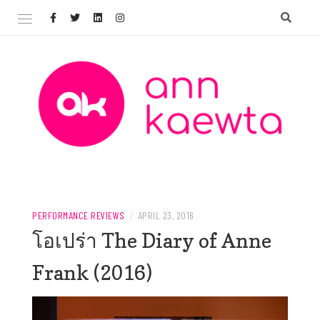
Skip
to
content
Welcome to AnnKaewta.com!
ANN KAEWTA
PERFORMANCE REVIEWS
/
APRIL 23, 2016
โอเปร่า The Diary of Anne
Frank (2016)