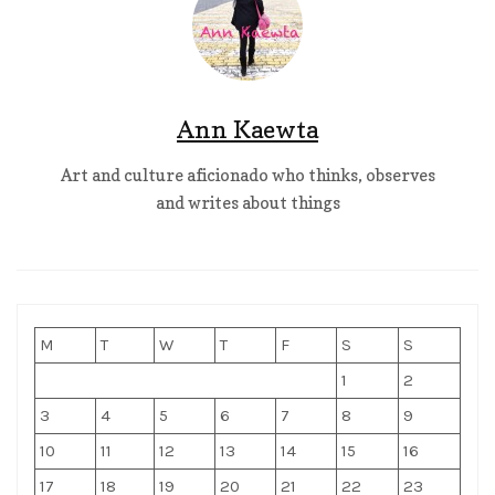
Ann Kaewta
Art and culture aficionado who thinks, observes
and writes about things
M
T
W
T
F
S
S
1
2
3
4
5
6
7
8
9
10
11
12
13
14
15
16
17
18
19
20
21
22
23