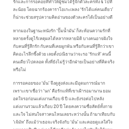
รักและการรอคอยที่ทำให้ผู้ชมได้รู้จักตัวละครทั้ง 4 ไปที
ละน้อย โดยฉากร้องคาราโอเกะเพลง
‘รักได้แค่คนเดียว’
ก็น่าจะช่วยสรุป
ความคิดอ่านของตัวละครได้เป็นอย่างดี
หากมองในฐานะหนังรัก
‘
ปั๊มน้ำมัน’ ก็สะท้อนความรักที่
หลายครั้งดูไร้เหตุผลได้หลากหลายมิติ บางคนอาจฝังใจ
กับคนที่รู้สึกรัก กับคนที่เคยผูกพัน หรือกับคนที่รู้สึกว่าเขา
คิดอะไรลึกซึ้งด้วย เลยตั้งปณิธานว่าจะรอ ‘รักแท้’ คนนี้
คนเดียวไปตลอด ทั้งที่ยังไม่รู้ว่าอีกฝ่ายเป็นอย่างที่คิดจริง
หรือไม่
การรอคอยของ ‘มั่น’ จึงดูสูงส่งและมีอุดมการณ์มาก
เพราะเขาเชื่อว่า ‘นก’ คือรักแท้ที่เขาเฝ้ารอมานาน ยอม
อดใจรอก่อนแต่งงานเกือบ 6 ปี และยังรอต่อไปหลัง
แต่งงานรวมแล้วเกือบ 20 ปี โดยคงความซื่อสัตย์ทั้งกาย
และใจ ไม่สนใจสาวคนไหนเลยระหว่างนั้น ถ้ามาเทียบกับ
‘เจ้มัท’ ถึงแม้ว่าเธอจะจริงจังกับ ‘มั่น’ และคอยดูแลใส่ใจ