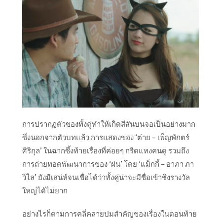
การปรากฏตัวของทั้งคู่ทำให้เกิดสีสันบนจอเป็นอย่างมาก
ซึ่งนอกจากตัวบทแล้ว การแสดงของ ‘ต่าย – เพ็ญพักตร์
ศิริกุล’ ในฉากซึ้งท้ายเรื่องที่ค่อยๆ กรีดแทงคนดู รวมถึง
การถ่ายทอดพัฒนาการของ ‘ฝน’ โดย ‘แม็กกี้ – อาภา ภา
วิไล’ ยังมีเสน่ห์จนเชื่อได้ว่าทั้งคู่น่าจะมีชื่อเข้าชิงรางวัล
ใหญ่ได้ไม่ยาก
อย่างไรก็ตามการคลี่คลายปมสำคัญของเรื่องในตอนท้าย