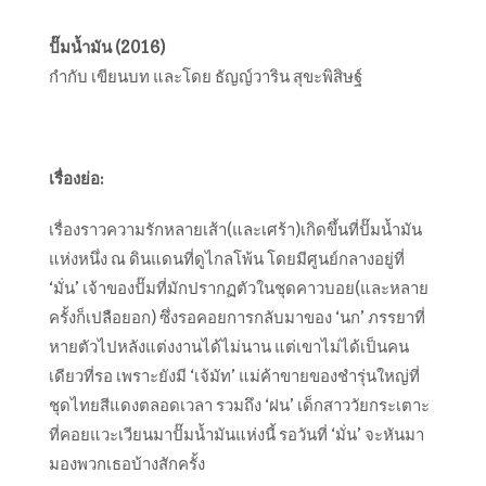
ปั๊มน้ำมัน (2016)
กำกับ เขียนบท และโดย ธัญญ์วาริน สุขะพิสิษฐ์
เรื่องย่อ:
เรื่องราวความรักหลายเส้า(และเศร้า)เกิดขึ้นที่ปั๊มน้ำมัน
แห่งหนึ่ง ณ ดินแดนที่ดูไกลโพ้น โดยมีศูนย์กลางอยู่ที่
‘มั่น’ เจ้าของปั๊มที่มักปรากฏตัวในชุดคาวบอย(และหลาย
ครั้งก็เปลือยอก) ซึ่งรอคอยการกลับมาของ ‘นก’ ภรรยาที่
หายตัวไปหลังแต่งงานได้ไม่นาน แต่เขาไม่ได้เป็นคน
เดียวที่รอ เพราะยังมี ‘เจ้มัท’ แม่ค้าขายของชำรุ่นใหญ่ที่
ชุดไทยสีแดงตลอดเวลา รวมถึง ‘ฝน’ เด็กสาววัยกระเตาะ
ที่คอยแวะเวียนมาปั๊มน้ำมันแห่งนี้ รอวันที่ ‘มั่น’ จะหันมา
มองพวกเธอบ้างสักครั้ง