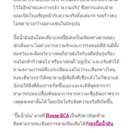
ไว้ใจอีกฝ่ายและการกลัว ‘ความจริง’ ซึ่งหากแต่ละฝ่าย
ยอมเปิดใจเผชิญหน้ากับความจริงตั้งแต่แรก รอยร้าวคง
ไม่ขยายวงกว้างอย่างเช่นในปัจจุบัน
ปั๊มน้ำมันอันโดดเดี่ยวแห่งนี้ยังคงเป็นเพียงทางผ่านของ
นักเดินทาง ไม่ต่างจากความรักและการรอคอยที่ล้วนมีทั้ง
สมหวังและผิดหวัง บางคนก็อาจฝังใจกับอดีตอันรุ่งเรือง
จนไม่กล้าก้าวต่อไป หรือบางคนก็ ‘อยู่เป็น’ และปรับตัวได้
ตามสถานการณ์ที่แปรเปลี่ยน แต่ไม่ว่าจะเลือกทางไหน
คงจะดีหากเราได้พยายามสู้เพื่อสิ่งที่เชื่อแล้ว ไม่ใช่เอาแต่
นั่งรอให้สิ่งที่ต้องการเกิดขึ้นเอง และจะดีที่สุดหากเรา
สามารถปลงเปลื้องพันธนาการจากความเชื่ออันปราศจาก
เหตุผลเหล่านั้นได้ โดยเปิดใจรับฟังความจริงที่เกิดขึ้น
‘ปั๊มน้ำมัน’ ฉายที่
House RCA
เป็นสัปดาห์สุดท้าย
ติดตามรายละเอียดการฉายเพิ่มเติมได้ที่
เพจปั๊มน้ำมัน