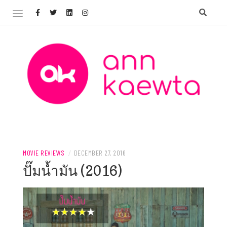
Skip
to
content
Welcome to AnnKaewta.com!
ANN KAEWTA
MOVIE REVIEWS
/
DECEMBER 27, 2016
ปั๊มน้ำมัน (2016)