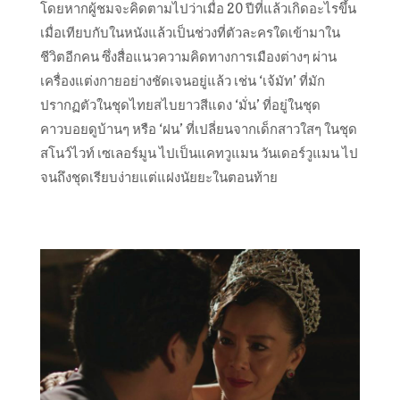
โดยหากผู้ชมจะคิดตามไปว่าเมื่อ 20 ปีที่แล้วเกิดอะไรขึ้น
เมื่อเทียบกับในหนังแล้วเป็นช่วงที่ตัวละครใดเข้ามาใน
ชีวิตอีกคน ซึ่งสื่อแนวความคิดทางการเมืองต่างๆ ผ่าน
เครื่องแต่งกายอย่างชัดเจนอยู่แล้ว เช่น ‘เจ้มัท’ ที่มัก
ปรากฏตัวในชุดไทยสไบยาวสีแดง ‘มั่น’ ที่อยู่ในชุด
คาวบอยดูบ้านๆ หรือ ‘ฝน’ ที่เปลี่ยนจากเด็กสาวใสๆ ในชุด
สโนว์ไวท์ เซเลอร์มูน ไปเป็นแคทวูแมน วันเดอร์วูแมน ไป
จนถึงชุดเรียบง่ายแต่แฝงนัยยะในตอนท้าย