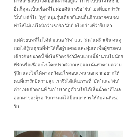
มาหลายสิบปี แต่เธอก็มีสามีอยู่แล้ว การไปปันใจให้ชาย
อื่นก็ดูจะเป็นเรื่องที่ไม่ค่อยดีนัก หรือ ‘ฝน’ เองที่บอกว่ารัก
‘มั่น’ แต่ก็ไป ‘ดูๆ’ หนุ่มรุ่นเดียวกันคนอื่นอีกหลายคน จน
ทำให้ไม่แน่ใจนักว่าเธอรัก ‘มั่น’ จริงอย่างที่ว่ารึเปล่า
แต่ด้วยบทที่ไม่ได้นำเสนอ ‘มัท’ และ ‘ฝน’ แค่ผิวเผิน คนดู
เลยได้รู้เหตุผลที่ทำให้ทั้งคู่รอคอยและทุ่มเทเพื่อผู้ชายคน
เดียวกันขนาดนี้ ซึ่งในชีวิตจริงก็มีคนแบบนี้จำนวนไม่น้อย
ที่รักหรือเชื่ออะไรโดยปราศจากเหตุผล เน้นทำตามความ
รู้สึก และไม่ได้คาดหวังอะไรตอบแทน นอกจากอยากให้
คนที่เรารักมีความสุข เราจึงได้เห็นภาพที่ ‘มัท’ และ ‘ฝน’
ต่างเฟดตัวตอนที่ ‘นก’ ปรากฏตัว หรือได้เห็นน้ำตาที่ไหล
ออกมาของผู้รอ กับการแค่ได้ป้อนอาหารให้กับคนที่เธอ
รัก