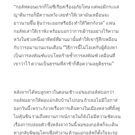
“กอล์ฟตอนแรกก็ไม่ซีเรียสเรื่องอภัยโทษ แต่พอมีกระแส
ญาติมารอก็มีความหวัง เลยทำให้เวลามันเหมือนจะ
ยาวนานขึ้น ลุ้นว่าจะออกหรือยัง ทำให้วิตกกังวล” แฟน
กอล์ฟเล่าให้เราฟัง พร้อมบอกว่าการเฝ้ารออย่างไร้ความ
หวังในช่วงหนึ่งอาทิตย์ที่ผ่านมานั้นทำให้เขารู้สึกเหมือน
กับว่ารอมานานแรมเดือน “วิธีการนี้ไม่โอเคกับผู้ต้องหา
เป็นการลงทัณฑ์แบบโหดร้ายซ้ำการลงทัณฑ์ เหมือนที่
เขาว่าไว้ ความเป็นธรรมที่ล่าช้าก็คือความอยุติธรรม”
หลังจากได้พบลูกสาวในตอนเช้า แม่ของกอล์ฟบอกว่า
กอล์ฟอยากให้พ่อแม่กลับบ้านไปก่อน ถ้าเธอไม่มีโอกาส
ออกวันนี้ เพราะกังวลเรื่องการเดินทางในเมืองหลวงที่ทั้งคู่
ไม่คุ้นชิน รวมถึงสถานการณ์ภายในก็ยังไม่มีความชัดเจน
เรื่องการปล่อยตัว ซึ่งหลังจากวันนี้ พ่อของกอล์ฟก็จะเดิน
ทางกลับพิษณุโลกเพื่อทำงาน ด้านแม่กอล์ฟก็ตั้งใจจะรอ