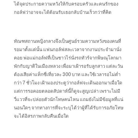
ได้จุดประกายความหวังให้กับครอบครัวและคนรักของ
กอล์ฟว่าอาจจะได้ต้อนรับเธอกลับบ้านเร็วกว่าที่คิด
ทัณฑสถานหญิงกลางจึงเป็นศูนย์รวมความหวังของคนที่
รอมาตั้งแต่นั้น แฟนกอล์ฟสละเวลาจากงานประจำมานั่ง
คอย พ่อแม่กอล์ฟที่เป็นชาวไร่นั่งรถทัวร์จากพิษณุโลกมา
พักกับญาติในเมืองหลวง เพื่อมาเฝ้ารอรับลูกสาว แต่ละวัน
ต้องเสียค่าแท็กซี่เที่ยวละ 300 บาท และใช้เวลารอไม่ต่ำ
กว่า 7 ชั่วโมง เฝ้ามองประตูว่ากอล์ฟจะเดินออกมาเมื่อใด
แต่การรอคอยตลอดสัปดาห์นี้ก็ดูจะสูญเปล่า เพราะไม่มี
วี่แววที่จะปล่อยตัวนักโทษคนไหน แถมยังไม่มีข้อมูลที่แน่
นอนใดๆ จากทางการที่จะระบุได้ว่าผู้ที่ได้รับการอภัยโทษ
จะได้อิสรภาพกลับคืนเมื่อใด