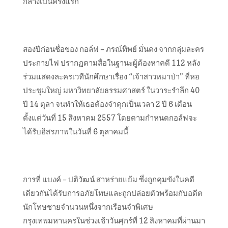
กลางเป็นครั้งแรก
สองปีก่อนชื่อของ กอล์ฟ – ภรณ์ทิพย์ มั่นคง จากกลุ่มละคร
ประกายไฟ ปรากฏตามสื่อในฐานะผู้ต้องหาคดี 112 หลัง
ร่วมแสดงละครเวทีนักศึกษาเรื่อง “เจ้าสาวหมาป่า” ที่หอ
ประชุมใหญ่ มหาวิทยาลัยธรรมศาสตร์ ในวาระรำลึก 40
ปี 14 ตุลา จนทำให้เธอต้องจำคุกเป็นเวลา 2 ปี 6 เดือน
ตั้งแต่วันที่ 15 สิงหาคม 2557 โดยตามกำหนดกอล์ฟจะ
ได้รับอิสรภาพในวันที่ 6 ตุลาคมนี้
การที่ แบงค์ – ปติวัฒน์ สาหร่ายแย้ม ซึ่งถูกคุมขังในคดี
เดียวกันได้รับการอภัยโทษและถูกปล่อยตัวพร้อมกับอดีต
นักโทษชายจำนวนหนึ่งจากเรือนจำพิเศษ
กรุงเทพมหานครในช่วงเช้าวันศุกร์ที่ 12 สิงหาคมที่ผ่านมา