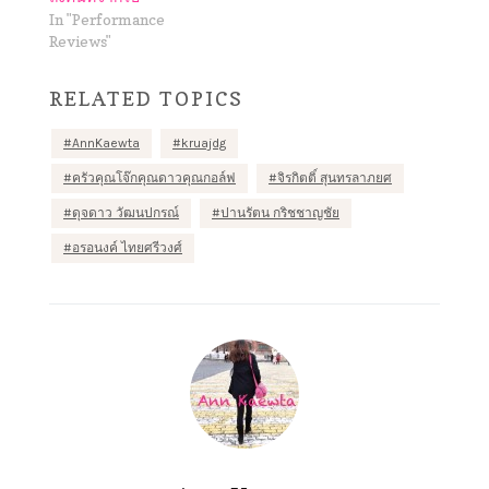
In "Performance
Reviews"
RELATED TOPICS
AnnKaewta
kruajdg
ครัวคุณโจ๊กคุณดาวคุณกอล์ฟ
จิรกิตติ์ สุนทรลาภยศ
ดุจดาว วัฒนปกรณ์
ปานรัตน กริชชาญชัย
อรอนงค์ ไทยศรีวงศ์