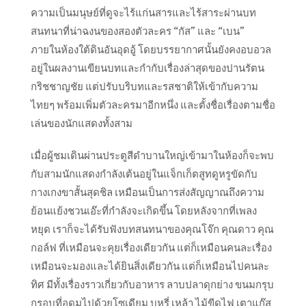
ความเป็นมนุษย์ที่ดูจะไร้แก่นสารและไร้สาระผ่านบท
สนทนาที่น่าฉงนของสองตัวละคร “กัส” และ “เบน”
ภายในห้องใต้ดินอันอุดอู้ โดยบรรยากาศนั้นยังคงอบอวล
อยู่ในผลงานเขียนบทและกำกับเรื่องล่าสุดของปานรัตน
กริชชาญชัย แต่ปรับบริบทและรสชาติให้เข้ากับความ
ไทยๆ พร้อมเพิ่มตัวละครมาอีกหนึ่ง และตั้งชื่อเรื่องตามชื่อ
เล่นของนักแสดงทั้งสาม
เมื่อผู้ชมเดินผ่านประตูสีดำบานใหญ่เข้ามาในห้องก็จะพบ
กับสามนักแสดงกำลังเต้นอยู่ในแจ็กเก็ตสูทดูหรูขัดกับ
กางเกงขาสั้นสุดชิล เหมือนเป็นการส่งสัญญาณถึงความ
ย้อนแย้งชวนเอ๊ะที่กำลังจะเกิดขึ้น โดยหลังจากที่เพลง
หยุด เราก็จะได้รับฟังบทสนทนาของคุณโจ๊ก คุณดาว คุณ
กอล์ฟ ที่เหมือนจะคุยเรื่องเดียวกัน แต่ก็เหมือนคนละเรื่อง
เหมือนจะมองและได้ยินสิ่งเดียวกัน แต่ก็เหมือนไปคนละ
ทิศ มีทั้งเรื่องราวเกี่ยวกับอาหาร ลาบปลาดุกย่าง ขนมกรุบ
กรอบที่อุดมไปด้วยโซเดียม บุหรี่ เหล้า ไม้ขีดไฟ เตาแก๊ส