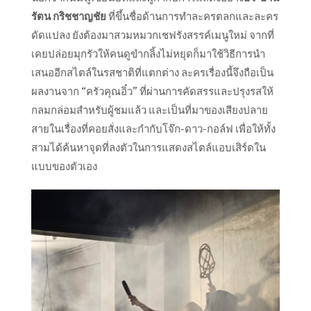
รัตน
กริชชาญชัย
ที่ขึ้นชื่อด้านการทำละครตลกและละคร
ดัดแปลง ยังต้องมาสวมหมวกเชฟรังสรรค์เมนูใหม่ จากที่
เคยปล่อยมุกรัวให้คนดูขำกลิ้งไม่หยุดก็มาใช้วิธีการนำ
เสนออีกสไตล์ในรสชาติที่แตกต่าง ละครเรื่องนี้จึงถือเป็น
ผลงานจาก “ครัวคุณอิ๋ว” ที่ผ่านการคัดสรรและปรุงรสให้
กลมกล่อมสำหรับผู้ชมแล้ว และเป็นที่มาของเสียงปลาย
สายในเรื่องที่คอยสั่งและกำกับโจ๊ก-ดาว-กอล์ฟ เพื่อให้ทั้ง
สามได้ค้นหาจุดที่ลงตัวในการแสดงสไตล์แอบเสิร์ดใน
แบบของตัวเอง