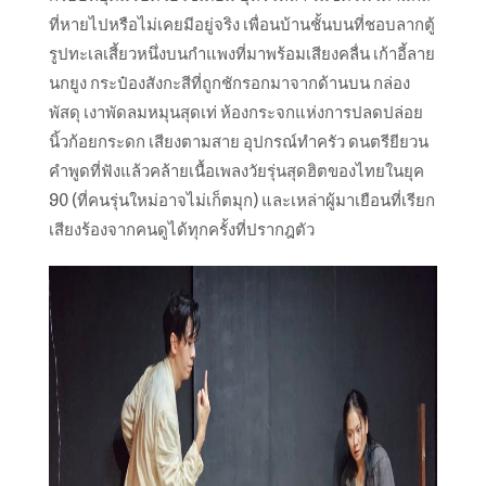
ที่หายไปหรือไม่เคยมีอยู่จริง เพื่อนบ้านชั้นบนที่ชอบลากตู้
รูปทะเลเสี้ยวหนึ่งบนกำแพงที่มาพร้อมเสียงคลื่น เก้าอี้ลาย
นกยูง กระป๋องสังกะสีที่ถูกชักรอกมาจากด้านบน กล่อง
พัสดุ เงาพัดลมหมุนสุดเท่ ห้องกระจกแห่งการปลดปล่อย
นิ้วก้อยกระดก เสียงตามสาย อุปกรณ์ทำครัว ดนตรียียวน
คำพูดที่ฟังแล้วคล้ายเนื้อเพลงวัยรุ่นสุดฮิตของไทยในยุค
90 (ที่คนรุ่นใหม่อาจไม่เก็ตมุก) และเหล่าผู้มาเยือนที่เรียก
เสียงร้องจากคนดูได้ทุกครั้งที่ปรากฎตัว