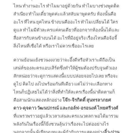
ไหน ทำงานอะไร ทำไมมาอยู่ด้วยกัน ทำไมบางช่วงพูดติด
สำเนียง ทำไมเดี๋ยวพูดค่ะแล้วสลับมาพูดครับ ห้องนั้นคือ
อะไร ที่ไหน ยุคไหน ข้างบนคืออะไร ทำไมเปลี่ยนได้ ใคร
ดูแล ทำไมมีตัวละครแค่คนเดียวที่ออกจากห้องนั้นได้และ
สื่อสารกับคนข้างบนได้ อะไรที่มีอยู่จริง เรื่องไหนคือจ้อจี้
สิ่งไหนที่เชื่อได้ หรือเราไม่ควรเชื่ออะไรเลย
ความย้อนแย้งชวนงงงวยว่าจะอึ้งดีหรือหัวเราะดีถือเป็น
เสน่ห์ของละครแอบเสิร์ดซึ่งทำให้ผู้ชมต้องปรับจูนตัวเอง
สักหน่อยว่าจะดูการแสดงนี้แบบปล่อยจอยไปเลย หรือจะ
ดูไป คิดไป งงไปพร้อมกันทีเดียว แต่ไม่ว่าจะเลือกทาง
ไหนก็ปฏิเสธไม่ได้ว่าสิ่งที่ทำให้ละครเรื่องนี้น่าติดตามก็
คือสามนักแสดงหลักอย่าง
โจ๊ก-จิรกิตติ์ สุนทรลาภยศ
ดาว-ดุจดาว วัฒนปกรณ์ และกอล์ฟ-อรอนงค์ ไทยศรีวงศ์
ที่แพรวพราวอยู่แล้วเวลาเล่นละครแนวตลก พอได้มารวม
พลังกันในเรื่องนี้ก็ยิ่งชวนลุ้นว่าเรื่องจะไปต่ออย่างไร
นอกจากนั้น ผู้เขียนบทและผู้กำกับการแสดงอย่าง
อิ๋ว-ปาน