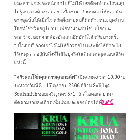
และความจริง จะหนีออกไปก็ไม่ได้ เลยต้องทำอะไรวนลูป
ไม่รู้จบ อาจต้องรอคอย “เบื้องบน” กำหนดว่าให้หลุดพ้น
จากจุดนั้นได้เมื่อไร หรือทั้งสามคนก็คือตัวแทนมนุษย์บน
โลกที่ใช้ชีวิตอยู่ไปวันๆ เพื่อทำงานรับใช้ “เบื้องบน”
จนกว่าจะออกจากห้องอันแสนอึดอัดนี้ได้ หรือบางครั้ง
“เบื้องบน” ก็กดเราไว้ไม่ให้ก้าวต่อไป และสั่งให้ทำอะไร
ไร้เหตุผล ต่อสู้กับสิ่งที่ไม่มีอยู่จริงในดินแดนสุดแอบเสิร์ด
แห่งนี้
“ครัวคุณโจ๊กคุณดาวคุณกอล์ฟ”
เปิดแสดงเวลา 19:30 น.
ระหว่างวันที่ 5 – 17 ตุลาคม 2566 ที่ร้าน Solid @
Soulsmith ซอยเจริญนคร 5/1 (ใกล้ไอคอนสยาม)
ติดตามรายละเอียดเพิ่มเติมและจองบัตรได้ที่​
ลิงก์นี้